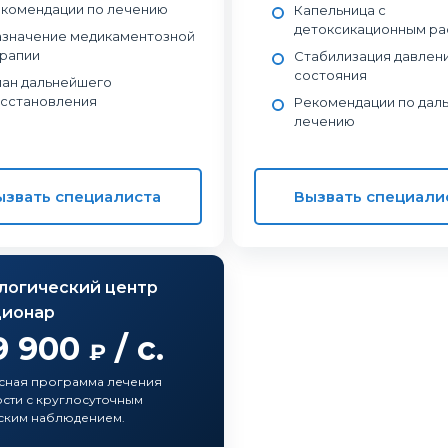
комендации по лечению
Капельница с
детоксикационным р
значение медикаментозной
рапии
Стабилизация давлени
состояния
ан дальнейшего
сстановления
Рекомендации по дал
лечению
ызвать специалиста
Вызвать специали
логический центр
ционар
9 900
/ с.
₽
сная программа лечения
сти с круглосуточным
ским наблюдением.