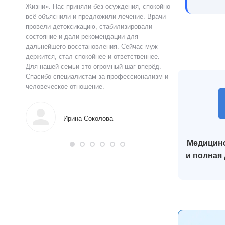
ацию.
Жизни». Нас приняли без осуждения, спокойно
чувства быстро у
истов
всё объяснили и предложили лечение. Врачи
выслушал, объясн
 читают
провели детоксикацию, стабилизировали
и предложил поня
ься в
состояние и дали рекомендации для
прошло анонимно,
аны на
дальнейшего восстановления. Сейчас муж
лечения я впервы
и веру.
держится, стал спокойнее и ответственнее.
почувствовал ясн
Для нашей семьи это огромный шаг вперёд.
что могу жить тр
Спасибо специалистам за профессионализм и
поддержку.
человеческое отношение.
Алек
Ирина Соколова
Медицинс
и полная