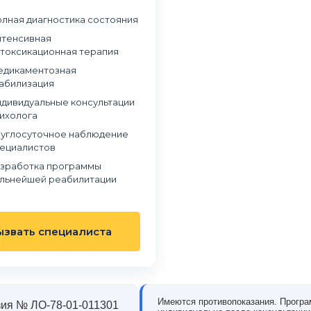
лная диагностика состояния
тенсивная
токсикационная терапия
дикаментозная
абилизация
дивидуальные консультации
ихолога
углосуточное наблюдение
ециалистов
зработка программы
льнейшей реабилитации
ызвать специалиста
в наркологическую клинику
Обращались в частный наркологический це
 когда понял, что алкоголь
«Станция Жизни» из-за зависимости сына о
олирует мою жизнь. Было
наркотиков. Мы были в отчаянии и не
Имеются противопоказания. Програ
ия № ЛО-78-01-011301
, но на консультации эти
понимали, как правильно помочь. В клиник