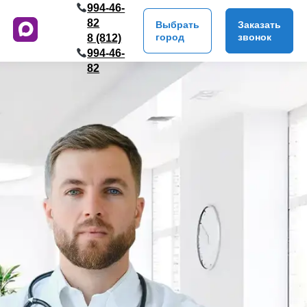
994-46-
82
Выбрать
Заказать
город
звонок
8 (812)
994-46-
82