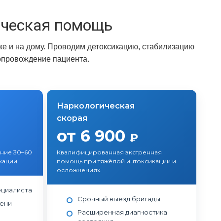
ическая помощь
е и на дому. Проводим детоксикацию, стабилизацию
опровождение пациента.
Наркологическая
скорая
от 6 900
₽
ение 30–60
Квалифицированная экстренная
кации.
помощь при тяжёлой интоксикации и
осложнениях.
ециалиста
Срочный выезд бригады
пени
Расширенная диагностика