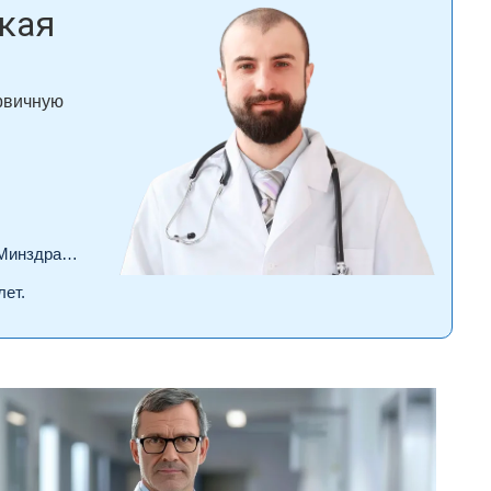
кая
ервичную
драва РФ.
лет.