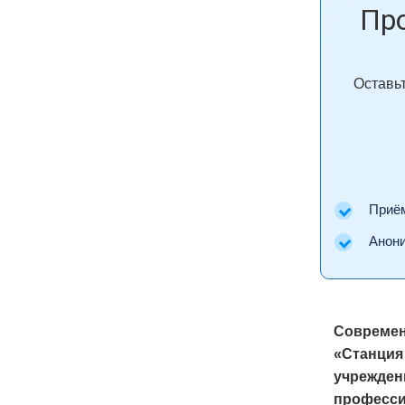
Пр
Оставьт
Приём 
Аноним
Современ
«Станция
учрежден
професси