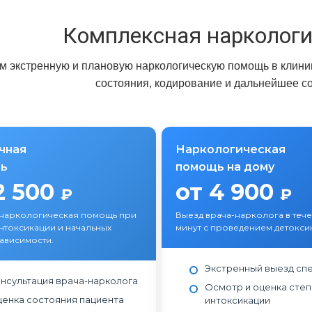
Комплексная нарколог
 экстренную и плановую наркологическую помощь в клиник
состояния, кодирование и дальнейшее с
чная
Наркологическая
ь
помощь на дому
2 500
от 4 900
₽
₽
 наркологическая помощь при
Выезд врача-нарколога в теч
нтоксикации и начальных
минут с проведением детокси
зависимости.
Экстренный выезд сп
нсультация врача-нарколога
Осмотр и оценка сте
енка состояния пациента
интоксикации