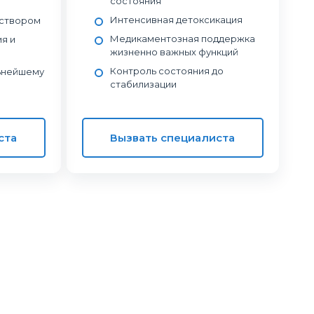
состояния
Интенсивная детоксикация
аствором
Медикаментозная поддержка
я и
жизненно важных функций
Контроль состояния до
ьнейшему
стабилизации
ста
Вызвать специалиста