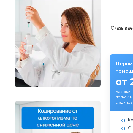
Оказываем
Перви
помощ
от 
Базовая
лёгкой и
стадиях 
Ко
Оц