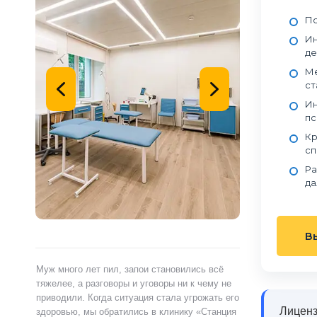
По
Ин
де
Ме
ст
Ин
пс
Кр
сп
Ра
да
В
ами,
Муж много лет пил, запои становились всё
Я сам обратился 
ту.
тяжелее, а разговоры и уговоры ни к чему не
«Станция Жизни»,
ту
приводили. Когда ситуация стала угрожать его
полностью контр
Лиценз
здоровью, мы обратились в клинику «Станция
страшно и стыдно