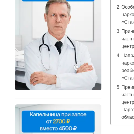
Особ
нарко
«Ста
Прин
частн
центр
Напр
нарко
реаб
«Ста
Преи
частн
цент
Парго
облас