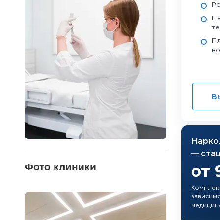
Ре
На
те
Пл
во
В
Нарко
— ста
Фото клиники
от 
Комплек
зависимо
медицин