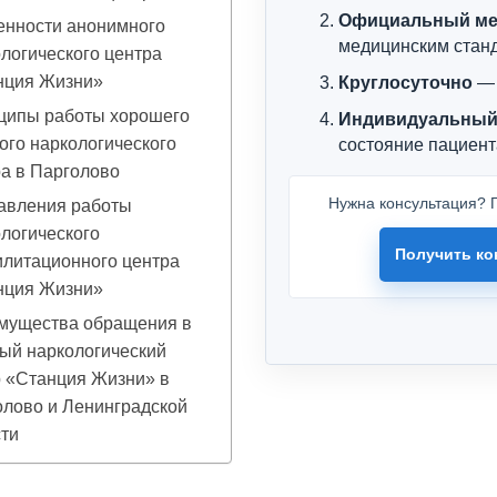
Официальный ме
енности анонимного
медицинским стан
логического центра
нция Жизни»
Круглосуточно
— 
ципы работы хорошего
Индивидуальный
ого наркологического
состояние пациент
а в Парголово
Нужна консультация? П
авления работы
логического
Получить ко
илитационного центра
нция Жизни»
мущества обращения в
ый наркологический
р «Станция Жизни» в
лово и Ленинградской
ти