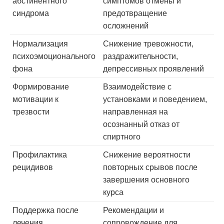
абстинентного
симптомов отмены и
синдрома
предотвращение
осложнений
Нормализация
Снижение тревожности,
психоэмоционального
раздражительности,
фона
депрессивных проявлений
Формирование
Взаимодействие с
мотивации к
установками и поведением,
трезвости
направленная на
осознанный отказ от
спиртного
Профилактика
Снижение вероятности
рецидивов
повторных срывов после
завершения основного
курса
Поддержка после
Рекомендации и
лечения
сопровождение для